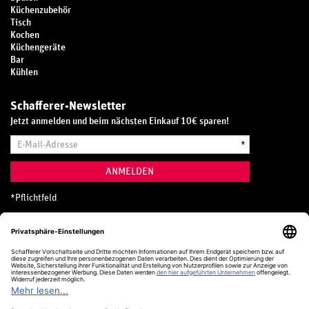
Küchenzubehör
Tisch
Kochen
Küchengeräte
Bar
Kühlen
Schafferer-Newsletter
Jetzt anmelden und beim nächsten Einkauf 10€ sparen!
E-
*
Mail-
Adresse
ANMELDEN
*
Pflichtfeld
Hotline
0800 20 70 300 (D)
Kostenlos aus dem deutschen Festnetz
24 Stunden / 365 Tage im Jahr
+49 (0) 761 5158 110