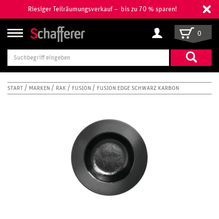
Riesiger Teilräumungsverkauf – bis zu 70 % sparen!
0
Suchbegriff
eingeben
START
MARKEN
RAK
FUSION
FUSION EDGE SCHWARZ KARBON