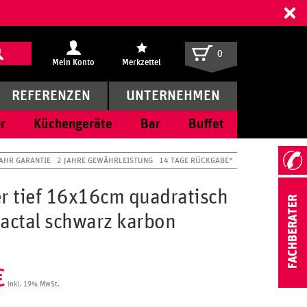
ff
0
Mein Konto
Merkzettel
REFERENZEN
UNTERNEHMEN
r
Küchengeräte
Bar
Buffet
JAHR GARANTIE
2 JAHRE GEWÄHRLEISTUNG
14 TAGE RÜCKGABE*
er tief 16x16cm quadratisch
ractal schwarz karbon
€
inkl. 19% MwSt.