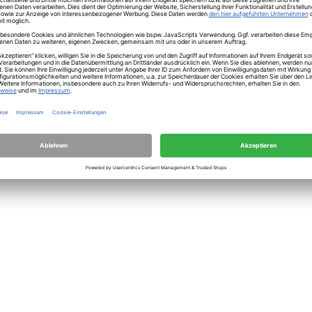
herheit
sch Fusion Fractal