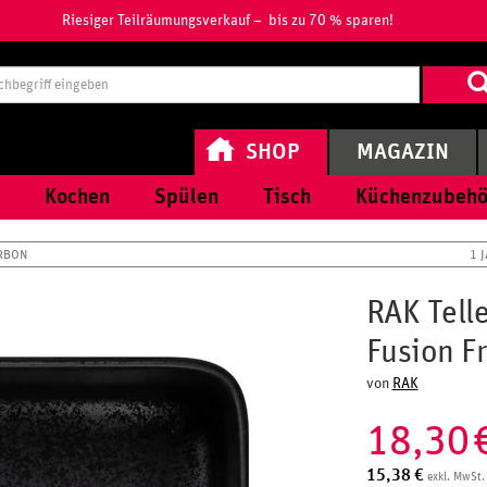
Riesiger Teilräumungsverkauf – bis zu 70 % sparen!
Suchbegri
eingeben
SHOP
MAGAZIN
Kochen
Spülen
Tisch
Küchenzubehö
RBON
1 
RAK Tell
Fusion F
von
RAK
18,30
15,38
€
exkl. MwSt.