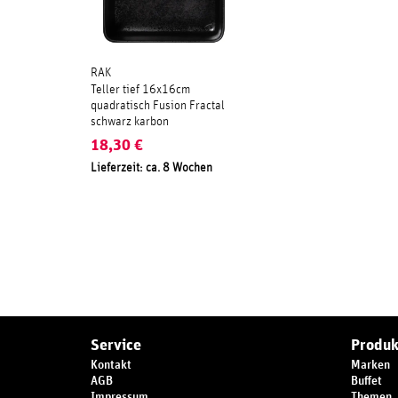
RAK
Teller tief 16x16cm
quadratisch Fusion Fractal
schwarz karbon
18,30
€
Lieferzeit: ca. 8 Wochen
Service
Produk
Kontakt
Marken
AGB
Buffet
Impressum
Themen