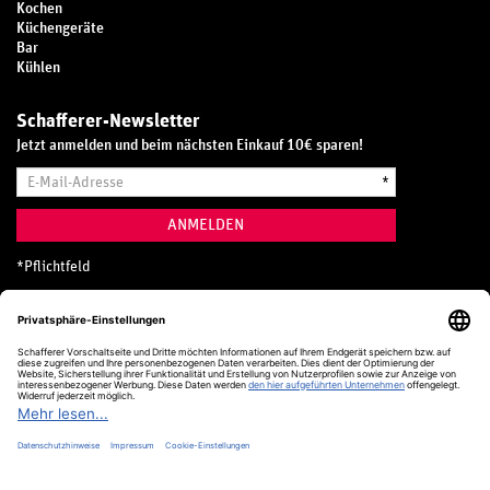
Kochen
Küchengeräte
Bar
Kühlen
Schafferer-Newsletter
Jetzt anmelden und beim nächsten Einkauf 10€ sparen!
E-
*
Mail-
Adresse
ANMELDEN
*
Pflichtfeld
Hotline
0800 20 70 300 (D)
Kostenlos aus dem deutschen Festnetz
24 Stunden / 365 Tage im Jahr
+49 (0) 761 5158 110
hotline@schafferer.de