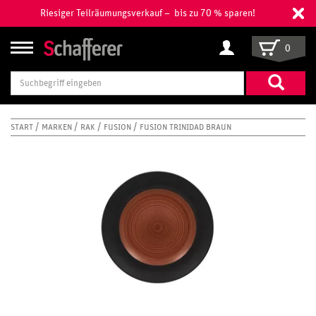
Riesiger Teilräumungsverkauf – bis zu 70 % sparen!
0
Suchbegriff
eingeben
START
MARKEN
RAK
FUSION
FUSION TRINIDAD BRAUN