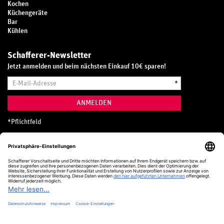
Kochen
Küchengeräte
Bar
Kühlen
Schafferer-Newsletter
Jetzt anmelden und beim nächsten Einkauf 10€ sparen!
E-
*
Mail-
Adresse
ANMELDEN
*
Pflichtfeld
Hotline
0800 20 70 300 (D)
Kostenlos aus dem deutschen Festnetz
24 Stunden / 365 Tage im Jahr
+49 (0) 761 5158 110
hotline@schafferer.de