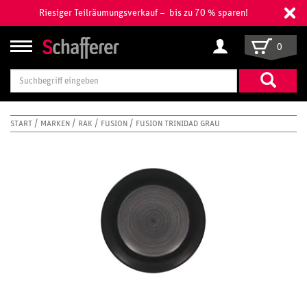
Riesiger Teilräumungsverkauf – bis zu 70 % sparen!
0
Suchbegriff
eingeben
START
MARKEN
RAK
FUSION
FUSION TRINIDAD GRAU