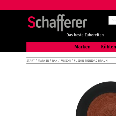
Marken
Kühlen
START
MARKEN
RAK
FUSION
FUSION TRINIDAD BRAUN