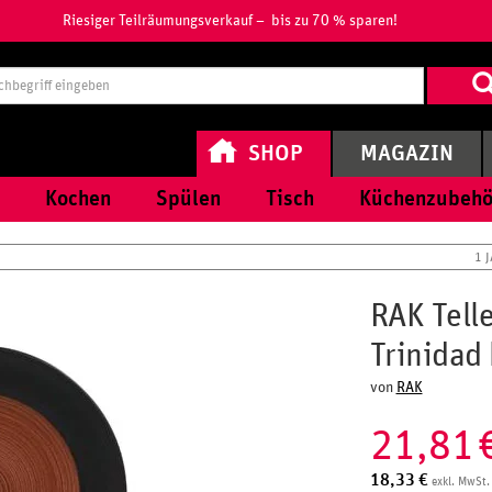
Riesiger Teilräumungsverkauf – bis zu 70 % sparen!
Suchbegri
eingeben
SHOP
MAGAZIN
Kochen
Spülen
Tisch
Küchenzubehö
1 
RAK Tell
Trinidad
von
RAK
21,81
18,33
€
exkl. MwSt.