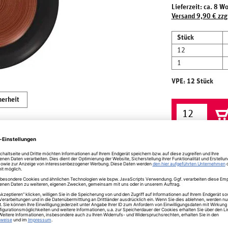
Lieferzeit: ca. 8 W
Versand 9,90 € zzg
Stück
12
1
VPE: 12 Stück
herheit
nidad braun