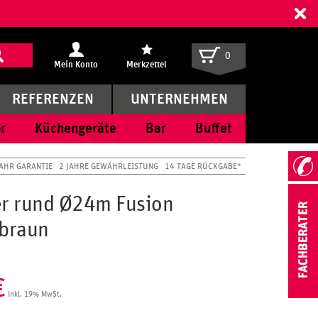
ff
0
Mein Konto
Merkzettel
REFERENZEN
UNTERNEHMEN
r
Küchengeräte
Bar
Buffet
JAHR GARANTIE
2 JAHRE GEWÄHRLEISTUNG
14 TAGE RÜCKGABE*
er rund Ø24m Fusion
 braun
€
inkl. 19% MwSt.