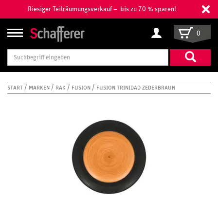
Riesiger Teilräumungsverkauf – bis zu 70 % sparen!
0
Suchbegriff
eingeben
START
MARKEN
RAK
FUSION
FUSION TRINIDAD ZEDERBRAUN