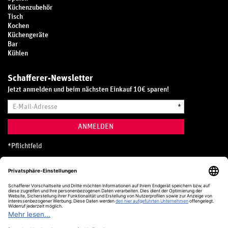
Küchenzubehör
Tisch
Kochen
Küchengeräte
Bar
Kühlen
Schafferer-Newsletter
Jetzt anmelden und beim nächsten Einkauf 10€ sparen!
E-
*
Mail-
Adresse
ANMELDEN
*
Pflichtfeld
Hotline
0800 20 70 300 (D)
Kostenlos aus dem deutschen Festnetz
24 Stunden / 365 Tage im Jahr
+49 (0) 761 5158 110