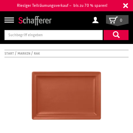
Riesiger Teilräumungsverkauf – bis zu 70 % sparen!
0
Suchbegriff
eingeben
START
MARKEN
RAK