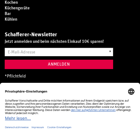
Kochen
Küchengeräte
Bar
Kühlen
Schafferer-Newsletter
Jetzt anmelden und beim nächsten Einkauf 10€ sparen!
E-
*
Mail-
Adresse
ANMELDEN
*
Pflichtfeld
Hotline
0800 20 70 300 (D)
Kostenlos aus dem deutschen Festnetz
24 Stunden / 365 Tage im Jahr
+49 (0) 761 5158 110
hotline@schafferer.de