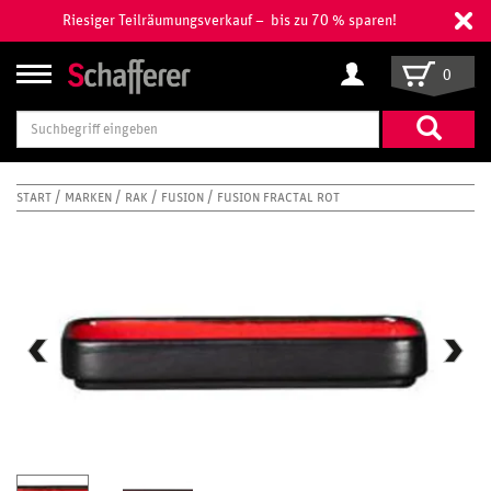
Riesiger Teilräumungsverkauf – bis zu 70 % sparen!
0
Suchbegriff
eingeben
START
MARKEN
RAK
FUSION
FUSION FRACTAL ROT