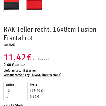
RAK Teller recht. 16x8cm Fusion
Fractal rot
von
RAK
11,42
€
inkl. 19% MwSt.
9,60
€
exkl. MwSt.
Lieferzeit: ca. 8 Wochen
Versand 9,90 € zzgl. MwSt. (Deutschland)
Stück
Preis
12
115,20 €
1
9,60 €
VPE: 12 Stück