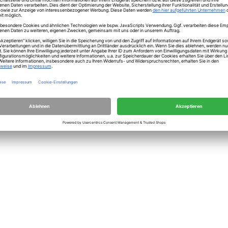
herheit
ion Impala