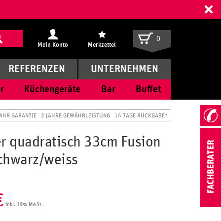
ff
0
Mein Konto
Merkzettel
REFERENZEN
UNTERNEHMEN
r
Küchengeräte
Bar
Buffet
JAHR GARANTIE
2 JAHRE GEWÄHRLEISTUNG
14 TAGE RÜCKGABE*
er quadratisch 33cm Fusion
chwarz/weiss
€
inkl. 19% MwSt.