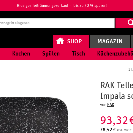
Riesiger Teilräumungsverkauf – bis zu 70 % sparen!
Suchbegri
eingeben
SHOP
MAGAZIN
Kochen
Spülen
Tisch
Küchenzubehö
1 
RAK Tell
Impala s
von
RAK
93,32
78,42
€
exkl. MwSt.