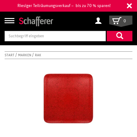
Riesiger Teilräumungsverkauf – bis zu 70 % sparen!
0
Suchbegriff
eingeben
START
MARKEN
RAK