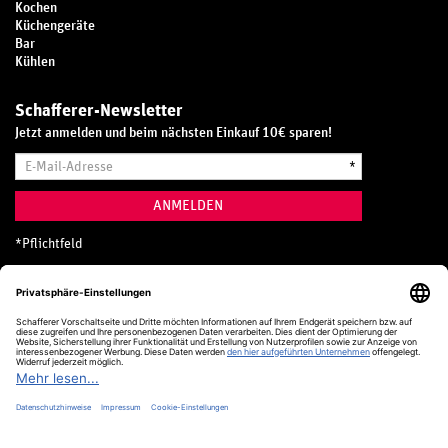
Kochen
Küchengeräte
Bar
Kühlen
Schafferer-Newsletter
Jetzt anmelden und beim nächsten Einkauf 10€ sparen!
E-
*
Mail-
Adresse
ANMELDEN
*
Pflichtfeld
Hotline
0800 20 70 300 (D)
Kostenlos aus dem deutschen Festnetz
24 Stunden / 365 Tage im Jahr
+49 (0) 761 5158 110
hotline@schafferer.de