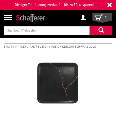
Riesiger Teilräumungsverkauf – bis zu 70 % sparen!
0
Suchbegriff
eingeben
START
MARKEN
RAK
FUSION
FUSION KINTZOO SCHWARZ GOLD