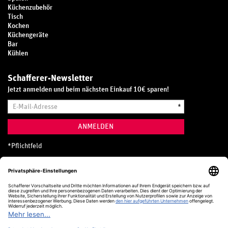
Küchenzubehör
Tisch
Kochen
Küchengeräte
Bar
Kühlen
Schafferer-Newsletter
Jetzt anmelden und beim nächsten Einkauf 10€ sparen!
E-
*
Mail-
Adresse
ANMELDEN
*
Pflichtfeld
Hotline
0800 20 70 300 (D)
Kostenlos aus dem deutschen Festnetz
24 Stunden / 365 Tage im Jahr
+49 (0) 761 5158 110