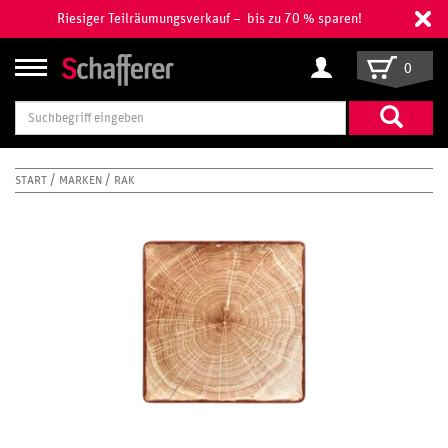
Riesiger Teilräumungsverkauf – bis zu 70 % sparen!
0
Suchbegriff
eingeben
START
MARKEN
RAK