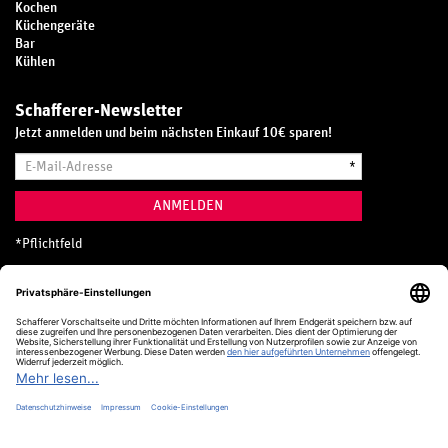
Kochen
Küchengeräte
Bar
Kühlen
Schafferer-Newsletter
Jetzt anmelden und beim nächsten Einkauf 10€ sparen!
E-
*
Mail-
Adresse
ANMELDEN
*
Pflichtfeld
Hotline
0800 20 70 300 (D)
Kostenlos aus dem deutschen Festnetz
24 Stunden / 365 Tage im Jahr
+49 (0) 761 5158 110
hotline@schafferer.de