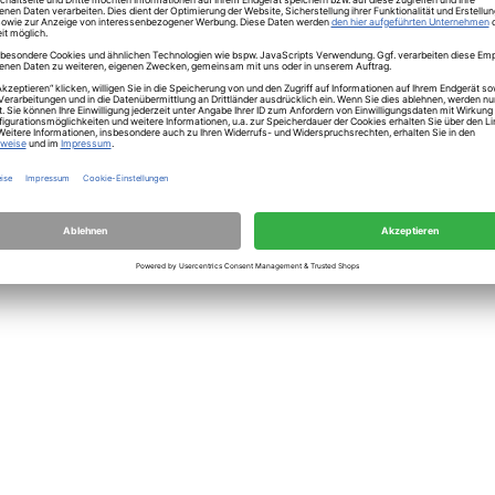
herheit
ion Kintzoo schwarz