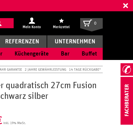
ff
0
Mein Konto
Merkzettel
REFERENZEN
UNTERNEHMEN
r
Küchengeräte
Bar
Buffet
JAHR GARANTIE
2 JAHRE GEWÄHRLEISTUNG
14 TAGE RÜCKGABE*
er quadratisch 27cm Fusion
schwarz silber
€
inkl. 19% MwSt.