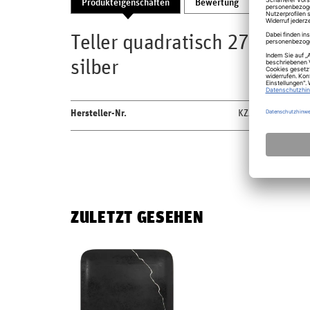
Produkteigenschaften
Bewertung
Produktsic
Teller quadratisch 27cm Fus
silber
Hersteller-Nr.
KZAUSP27S1
ZULETZT GESEHEN