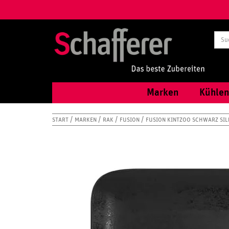
Marken
Kühlen
START
MARKEN
RAK
FUSION
FUSION KINTZOO SCHWARZ SIL