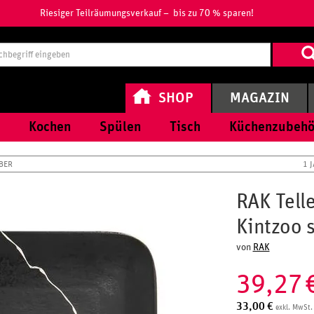
Riesiger Teilräumungsverkauf – bis zu 70 % sparen!
Suchbegri
eingeben
SHOP
MAGAZIN
Kochen
Spülen
Tisch
Küchenzubehö
BER
1 
RAK Tell
Kintzoo 
von
RAK
39,27
33,00
€
exkl. MwSt.