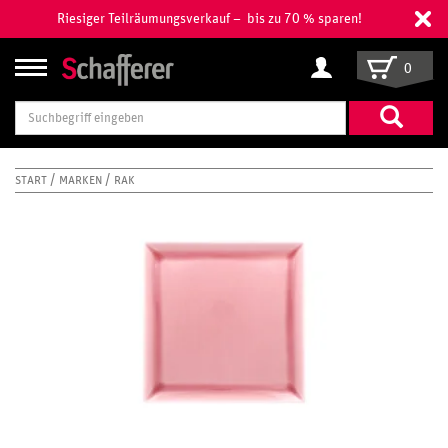
Riesiger Teilräumungsverkauf – bis zu 70 % sparen!
0
Suchbegriff
eingeben
START
MARKEN
RAK