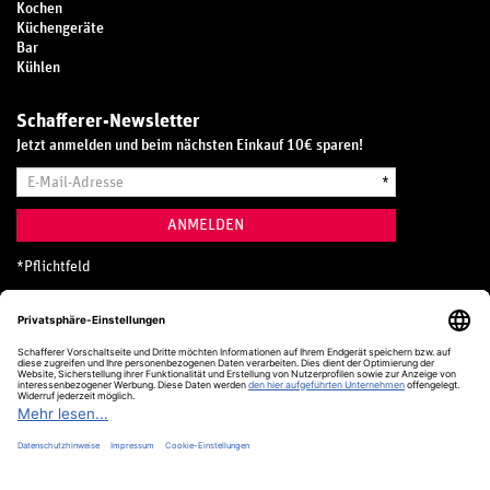
Kochen
Küchengeräte
Bar
Kühlen
Schafferer-Newsletter
Jetzt anmelden und beim nächsten Einkauf 10€ sparen!
E-
*
Mail-
Adresse
ANMELDEN
*
Pflichtfeld
Hotline
0800 20 70 300 (D)
Kostenlos aus dem deutschen Festnetz
24 Stunden / 365 Tage im Jahr
+49 (0) 761 5158 110
hotline@schafferer.de