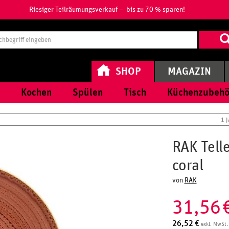
Riesiger Teilräumungsverkauf – bis zu 70 % sparen!
Suchbegri
eingeben
SHOP
MAGAZIN
Kochen
Spülen
Tisch
Küchenzubehö
1 
RAK Tell
coral
von
RAK
31,56
26,52
€
exkl. MwSt.