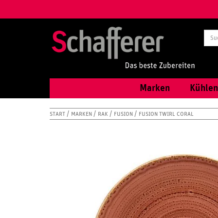
Marken
Kühlen
START
MARKEN
RAK
FUSION
FUSION TWIRL CORAL