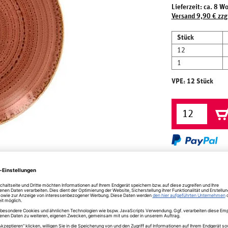
Lieferzeit: ca. 8 W
Versand 9,90 € zzg
Stück
12
1
VPE: 12 Stück
herheit
irl coral