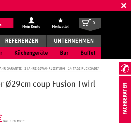
ff
0
Mein Konto
Merkzettel
REFERENZEN
UNTERNEHMEN
r
Küchengeräte
Bar
Buffet
JAHR GARANTIE
2 JAHRE GEWÄHRLEISTUNG
14 TAGE RÜCKGABE*
er Ø29cm coup Fusion Twirl
€
inkl. 19% MwSt.