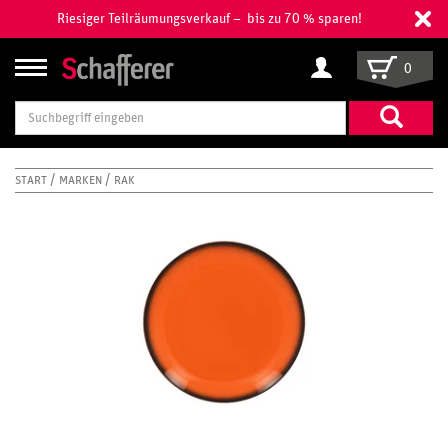
Riesiger Teilräumungsverkauf – bis zu 70 % sparen!
0
Suchbegriff
eingeben
START
MARKEN
RAK