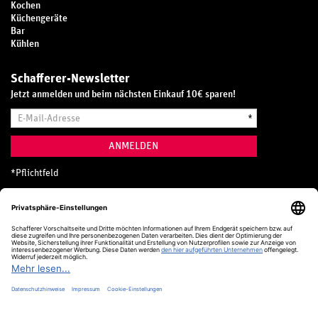
Kochen
Küchengeräte
Bar
Kühlen
Schafferer-Newsletter
Jetzt anmelden und beim nächsten Einkauf 10€ sparen!
E-
*
Mail-
Adresse
ANMELDEN
*
Pflichtfeld
Hotline
0800 20 70 300 (D)
Kostenlos aus dem deutschen Festnetz
24 Stunden / 365 Tage im Jahr
+49 (0) 761 5158 110
hotline@schafferer.de