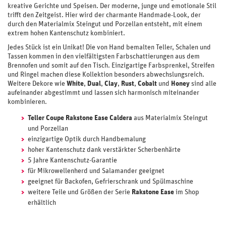
kreative Gerichte und Speisen. Der moderne, junge und emotionale Stil
trifft den Zeitgeist. Hier wird der charmante Handmade-Look, der
durch den Materialmix Steingut und Porzellan entsteht, mit einem
extrem hohen Kantenschutz kombiniert.
Jedes Stück ist ein Unikat! Die von Hand bemalten Teller, Schalen und
Tassen kommen in den vielfältigsten Farbschattierungen aus dem
Brennofen und somit auf den Tisch. Einzigartige Farbsprenkel, Streifen
und Ringel machen diese Kollektion besonders abwechslungsreich.
Weitere Dekore wie
White
,
Dual
,
Clay
,
Rust
,
Cobalt
und
Honey
sind alle
aufeinander abgestimmt und lassen sich harmonisch miteinander
kombinieren.
Teller Coupe Rakstone Ease Caldera
aus Materialmix Steingut
und Porzellan
einzigartige Optik durch Handbemalung
hoher Kantenschutz dank verstärkter Scherbenhärte
5 Jahre Kantenschutz-Garantie
für Mikrowellenherd und Salamander geeignet
geeignet für Backofen, Gefrierschrank und Spülmaschine
weitere Teile und Größen der Serie
Rakstone Ease
im Shop
erhältlich