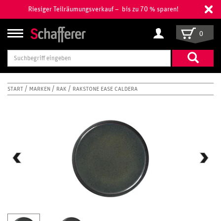
Riesiger Teilräumungsverkauf – bis zu 70 % sparen!
0
Suchbegriff
eingeben
START
MARKEN
RAK
RAKSTONE EASE CALDERA