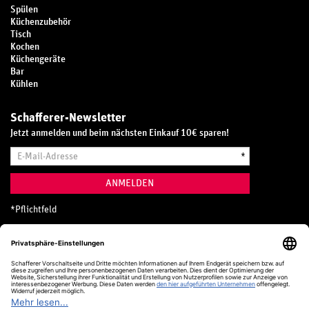
Spülen
Küchenzubehör
Tisch
Kochen
Küchengeräte
Bar
Kühlen
Schafferer-Newsletter
Jetzt anmelden und beim nächsten Einkauf 10€ sparen!
E-
*
Mail-
Adresse
ANMELDEN
*
Pflichtfeld
Hotline
0800 20 70 300 (D)
Kostenlos aus dem deutschen Festnetz
24 Stunden / 365 Tage im Jahr