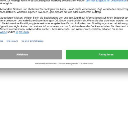
herheit
intage grün