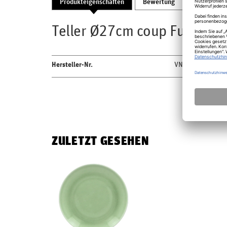
Produkteigenschaften
Bewertung
Produktsic
Teller Ø27cm coup Fusion V
Hersteller-Nr.
VNNNPR27GR
ZULETZT GESEHEN