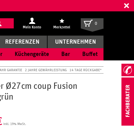
ff
0
Mein Konto
Merkzettel
REFERENZEN
UNTERNEHMEN
r
Küchengeräte
Bar
Buffet
JAHR GARANTIE
2 JAHRE GEWÄHRLEISTUNG
14 TAGE RÜCKGABE*
er Ø27cm coup Fusion
grün
€
inkl. 19% MwSt.