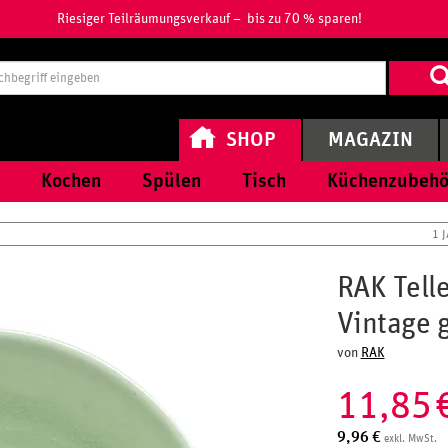
Riesiger Teilräumungsverkauf – bis zu 70 % sparen!
Suchbegri
eingeben
SHOP
MAGAZIN
Kochen
Spülen
Tisch
Küchenzubehö
1 
RAK Tell
Vintage 
von
RAK
11,85
9,96
€
exkl. MwSt.