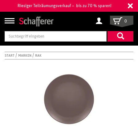
Riesiger Teilräumungsverkauf – bis zu 70 % sparen!
0
Suchbegriff
eingeben
START
MARKEN
RAK