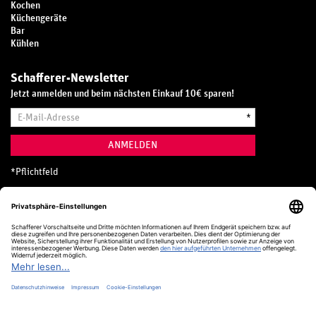
Kochen
Küchengeräte
Bar
Kühlen
Schafferer-Newsletter
Jetzt anmelden und beim nächsten Einkauf 10€ sparen!
E-
*
Mail-
Adresse
ANMELDEN
*
Pflichtfeld
Hotline
0800 20 70 300 (D)
Kostenlos aus dem deutschen Festnetz
24 Stunden / 365 Tage im Jahr
+49 (0) 761 5158 110
hotline@schafferer.de