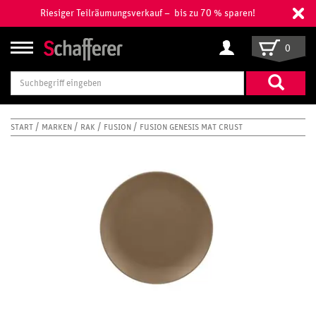
Riesiger Teilräumungsverkauf – bis zu 70 % sparen!
0
Suchbegriff
eingeben
START
MARKEN
RAK
FUSION
FUSION GENESIS MAT CRUST