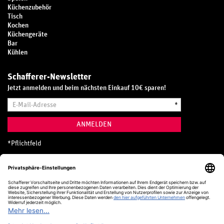
Küchenzubehör
Tisch
Kochen
Küchengeräte
Bar
Kühlen
Schafferer-Newsletter
Jetzt anmelden und beim nächsten Einkauf 10€ sparen!
E-
*
Mail-
Adresse
ANMELDEN
*
Pflichtfeld
Hotline
0800 20 70 300 (D)
Kostenlos aus dem deutschen Festnetz
24 Stunden / 365 Tage im Jahr
+49 (0) 761 5158 110