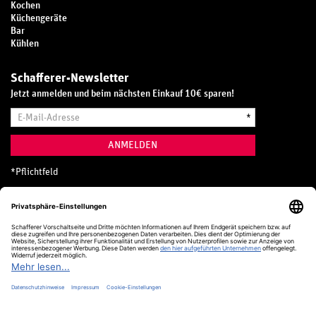
Kochen
Küchengeräte
Bar
Kühlen
Schafferer-Newsletter
Jetzt anmelden und beim nächsten Einkauf 10€ sparen!
E-
*
Mail-
Adresse
ANMELDEN
*
Pflichtfeld
Hotline
0800 20 70 300 (D)
Kostenlos aus dem deutschen Festnetz
24 Stunden / 365 Tage im Jahr
+49 (0) 761 5158 110
hotline@schafferer.de