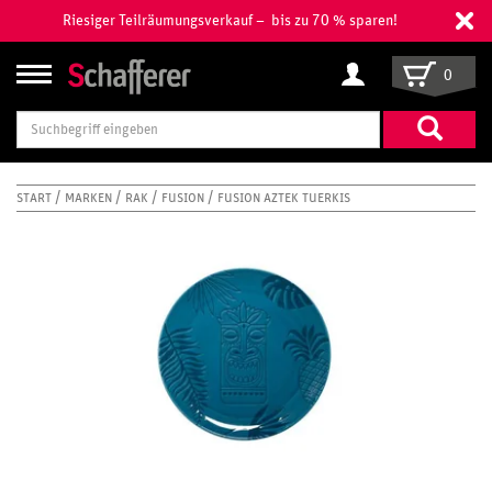
Riesiger Teilräumungsverkauf – bis zu 70 % sparen!
0
Suchbegriff
eingeben
START
MARKEN
RAK
FUSION
FUSION AZTEK TUERKIS