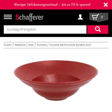
Riesiger Teilräumungsverkauf – bis zu 70 % sparen!
0
Suchbegriff
eingeben
START
MARKEN
RAK
FUSION
FUSION NEOFUSION DUNKELROT