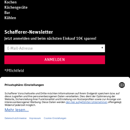
Kochen
Küchengeräte
Bar
Kühlen
Schafferer-Newsletter
Jetzt anmelden und beim nächsten Einkauf 10€ sparen!
E-
*
Mail-
Adresse
ANMELDEN
*
Pflichtfeld
Hotline
0800 20 70 300 (D)
Kostenlos aus dem deutschen Festnetz
24 Stunden / 365 Tage im Jahr
+49 (0) 761 5158 110
hotline@schafferer.de