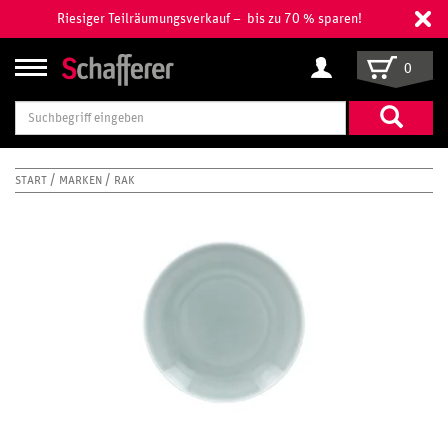
Riesiger Teilräumungsverkauf – bis zu 70 % sparen!
0
Suchbegriff
eingeben
START
MARKEN
RAK