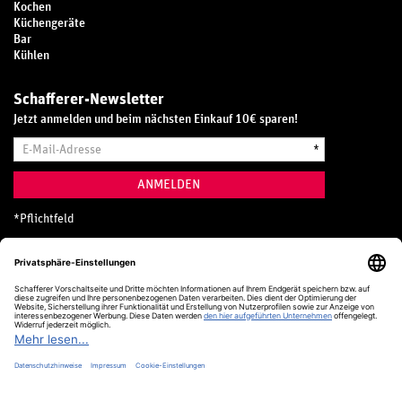
Kochen
Küchengeräte
Bar
Kühlen
Schafferer-Newsletter
Jetzt anmelden und beim nächsten Einkauf 10€ sparen!
E-
*
Mail-
Adresse
ANMELDEN
*
Pflichtfeld
Hotline
0800 20 70 300 (D)
Kostenlos aus dem deutschen Festnetz
24 Stunden / 365 Tage im Jahr
+49 (0) 761 5158 110
hotline@schafferer.de