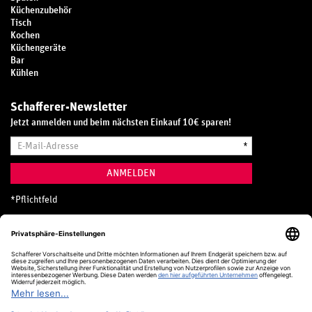
Küchenzubehör
Tisch
Kochen
Küchengeräte
Bar
Kühlen
Schafferer-Newsletter
Jetzt anmelden und beim nächsten Einkauf 10€ sparen!
E-
*
Mail-
Adresse
ANMELDEN
*
Pflichtfeld
Hotline
0800 20 70 300 (D)
Kostenlos aus dem deutschen Festnetz
24 Stunden / 365 Tage im Jahr
+49 (0) 761 5158 110