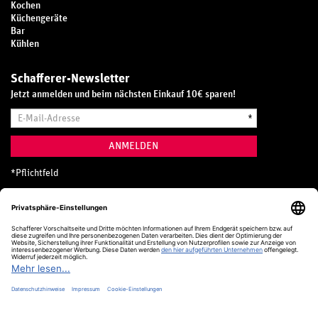
Kochen
Küchengeräte
Bar
Kühlen
Schafferer-Newsletter
Jetzt anmelden und beim nächsten Einkauf 10€ sparen!
E-
*
Mail-
Adresse
ANMELDEN
*
Pflichtfeld
Hotline
0800 20 70 300 (D)
Kostenlos aus dem deutschen Festnetz
24 Stunden / 365 Tage im Jahr
+49 (0) 761 5158 110
hotline@schafferer.de