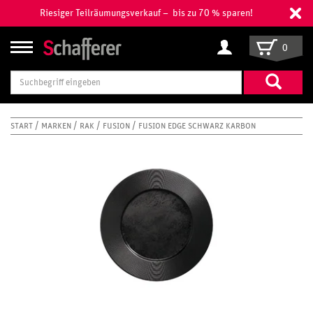
Riesiger Teilräumungsverkauf – bis zu 70 % sparen!
0
Suchbegriff
eingeben
START
MARKEN
RAK
FUSION
FUSION EDGE SCHWARZ KARBON