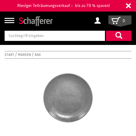
Riesiger Teilräumungsverkauf – bis zu 70 % sparen!
0
Suchbegriff
eingeben
START
MARKEN
RAK