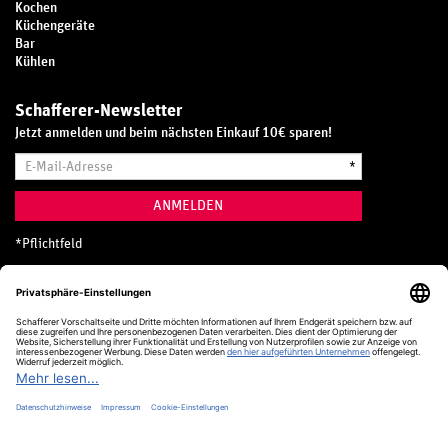
Kochen
Küchengeräte
Bar
Kühlen
Schafferer-Newsletter
Jetzt anmelden und beim nächsten Einkauf 10€ sparen!
E-
*
Mail-
Adresse
ANMELDEN
*
Pflichtfeld
Hotline
0800 20 70 300 (D)
Kostenlos aus dem deutschen Festnetz
24 Stunden / 365 Tage im Jahr
+49 (0) 761 5158 110
hotline@schafferer.de