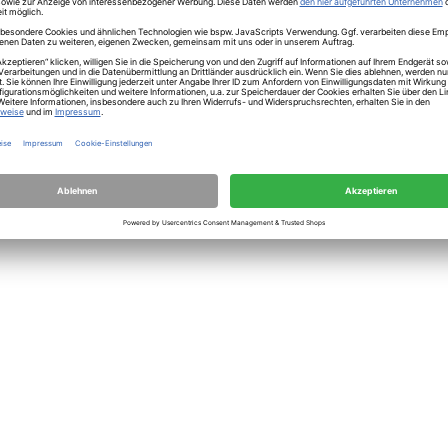
herheit
ild