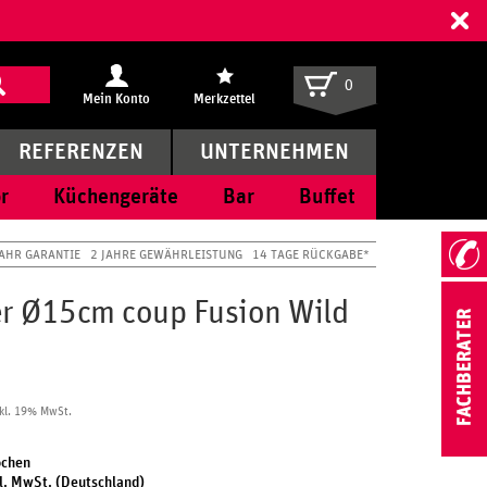
ff
0
Mein Konto
Merkzettel
REFERENZEN
UNTERNEHMEN
r
Küchengeräte
Bar
Buffet
JAHR GARANTIE
2 JAHRE GEWÄHRLEISTUNG
14 TAGE RÜCKGABE*
er Ø15cm coup Fusion Wild
kl. 19% MwSt.
ochen
l. MwSt. (Deutschland)