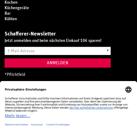
Kochen
Küchengeräte
Bar
Kühlen
Schafferer-Newsletter
Jetzt anmelden und beim nächsten Einkauf 10€ sparen!
E-
*
Mail-
Adresse
ANMELDEN
*
Pflichtfeld
Hotline
0800 20 70 300 (D)
Kostenlos aus dem deutschen Festnetz
24 Stunden / 365 Tage im Jahr
+49 (0) 761 5158 110
hotline@schafferer.de