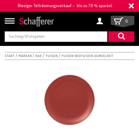
Riesiger Teilräumungsverkauf – bis zu 70 % sparen!
0
Suchbegriff
eingeben
START
MARKEN
RAK
FUSION
FUSION NEOFUSION DUNKELROT