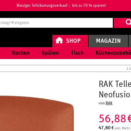
Riesiger Teilräumungsverkauf – bis zu 70 % sparen!
Suchbegri
eingeben
SHOP
MAGAZIN
Kochen
Spülen
Tisch
Küchenzubehö
1 
RAK Tell
Neofusio
von
RAK
56,88
47,80
€
exkl. MwSt.