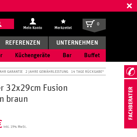
ff
0
Mein Konto
Merkzettel
REFERENZEN
UNTERNEHMEN
r
Küchengeräte
Bar
Buffet
JAHR GARANTIE
2 JAHRE GEWÄHRLEISTUNG
14 TAGE RÜCKGABE*
er 32x29cm Fusion
n braun
€
inkl. 19% MwSt.