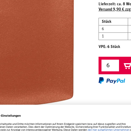
Lieferzeit: ca. 8 W
Versand 9,90 € zzg
Stück
6
1
VPE: 6 Stück
herheit