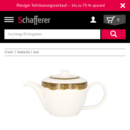
Riesiger Teilräumungsverkauf – bis zu 70 % sparen!
0
Suchbegriff
eingeben
START
MARKEN
RAK