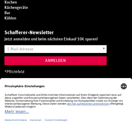
Kochen
Küchengeräte
Bar
Kühlen
Schafferer-Newsletter
Jetzt anmelden und beim nächsten Einkauf 10€ sparen!
E-
*
Mail-
Adresse
ANMELDEN
*
Pflichtfeld
Hotline
0800 20 70 300 (D)
Kostenlos aus dem deutschen Festnetz
24 Stunden / 365 Tage im Jahr
+49 (0) 761 5158 110
hotline@schafferer.de