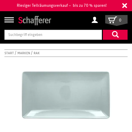
Riesiger Teilräumungsverkauf – bis zu 70 % sparen!
0
Suchbegriff
eingeben
START
MARKEN
RAK