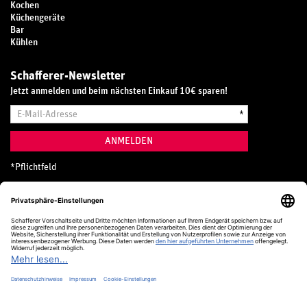
Kochen
Küchengeräte
Bar
Kühlen
Schafferer-Newsletter
Jetzt anmelden und beim nächsten Einkauf 10€ sparen!
E-
*
Mail-
Adresse
ANMELDEN
*
Pflichtfeld
Hotline
0800 20 70 300 (D)
Kostenlos aus dem deutschen Festnetz
24 Stunden / 365 Tage im Jahr
+49 (0) 761 5158 110
hotline@schafferer.de