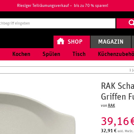
Riesiger Teilräumungsverkauf – bis zu 70 % sparen!
Suchbegri
eingeben
SHOP
MAGAZIN
Kochen
Spülen
Tisch
Küchenzubehö
1 
RAK Scha
Griffen 
von
RAK
39,16
32,91
€
exkl. MwSt.