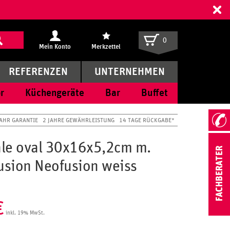
ff
0
Mein Konto
Merkzettel
REFERENZEN
UNTERNEHMEN
r
Küchengeräte
Bar
Buffet
JAHR GARANTIE
2 JAHRE GEWÄHRLEISTUNG
14 TAGE RÜCKGABE*
le oval 30x16x5,2cm m.
Fusion Neofusion weiss
€
inkl. 19% MwSt.