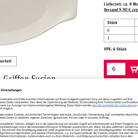
Lieferzeit: ca. 8 W
Versand 9,90 € zzg
Stück
6
1
VPE: 6 Stück
herheit
 Griffen Fusion