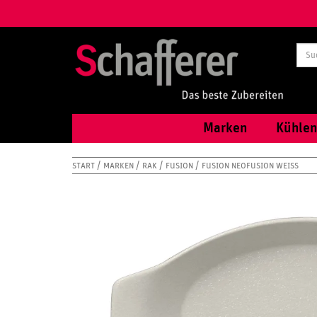
Marken
Kühlen
START
MARKEN
RAK
FUSION
FUSION NEOFUSION WEISS