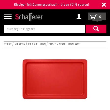
Riesiger Teilräumungsverkauf – bis zu 70 % sparen!
0
Suchbegriff
eingeben
START
MARKEN
RAK
FUSION
FUSION NEOFUSION ROT