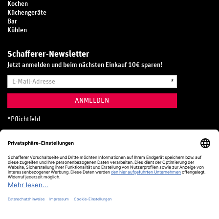
Kochen
Küchengeräte
Bar
Kühlen
Schafferer-Newsletter
Jetzt anmelden und beim nächsten Einkauf 10€ sparen!
E-
*
Mail-
Adresse
ANMELDEN
*
Pflichtfeld
Hotline
0800 20 70 300 (D)
Kostenlos aus dem deutschen Festnetz
24 Stunden / 365 Tage im Jahr
+49 (0) 761 5158 110
hotline@schafferer.de