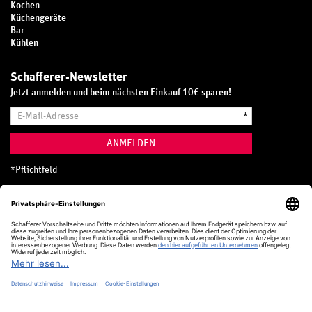
Kochen
Küchengeräte
Bar
Kühlen
Schafferer-Newsletter
Jetzt anmelden und beim nächsten Einkauf 10€ sparen!
E-
*
Mail-
Adresse
ANMELDEN
*
Pflichtfeld
Hotline
0800 20 70 300 (D)
Kostenlos aus dem deutschen Festnetz
24 Stunden / 365 Tage im Jahr
+49 (0) 761 5158 110
hotline@schafferer.de