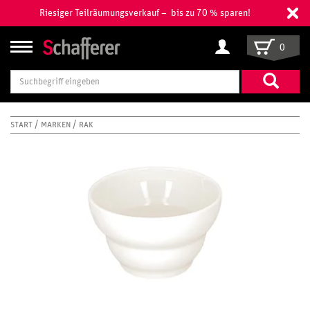
Riesiger Teilräumungsverkauf – bis zu 70 % sparen!
0
Suchbegriff
eingeben
START
MARKEN
RAK