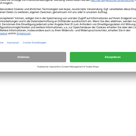
m Fusion Twirl lagoon