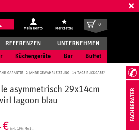
ff
0
Mein Konto
Merkzettel
REFERENZEN
UNTERNEHMEN
r
Küchengeräte
Bar
Buffet
JAHR GARANTIE
2 JAHRE GEWÄHRLEISTUNG
14 TAGE RÜCKGABE*
ale asymmetrisch 29x14cm
irl lagoon blau
4
€
inkl. 19% MwSt.