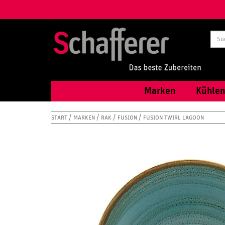
Marken
Kühlen
START
MARKEN
RAK
FUSION
FUSION TWIRL LAGOON