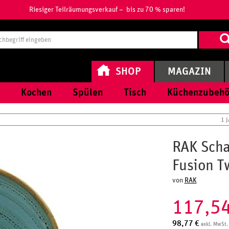
Riesiger Teilräumungsverkauf – bis zu 70 % sparen!
Suchbegri
eingeben
SHOP
MAGAZIN
Kochen
Spülen
Tisch
Küchenzubehö
1 
RAK Sch
Fusion Tw
von
RAK
117,5
98,77
€
exkl. MwSt.