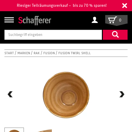
Riesiger Teilräumungsverkauf – bis zu 70 % sparen!
0
Suchbegriff
eingeben
START
MARKEN
RAK
FUSION
FUSION TWIRL SHELL