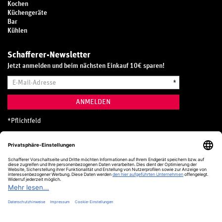
Kochen
Küchengeräte
Bar
Kühlen
Schafferer-Newsletter
Jetzt anmelden und beim nächsten Einkauf 10€ sparen!
E-
*
Mail-
Adresse
ANMELDEN
*
Pflichtfeld
Hotline
0800 20 70 300 (D)
Kostenlos aus dem deutschen Festnetz
24 Stunden / 365 Tage im Jahr
+49 (0) 761 5158 110
hotline@schafferer.de