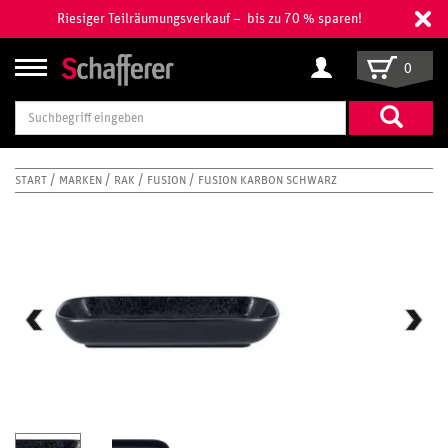
Riesiger Teilräumungsverkauf – bis zu 70 % sparen!
0
Suchbegriff
eingeben
START
MARKEN
RAK
FUSION
FUSION KARBON SCHWARZ