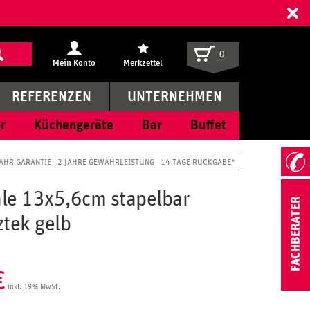
ff
0
Mein Konto
Merkzettel
REFERENZEN
UNTERNEHMEN
r
Küchengeräte
Bar
Buffet
JAHR GARANTIE
2 JAHRE GEWÄHRLEISTUNG
14 TAGE RÜCKGABE*
le 13x5,6cm stapelbar
ztek gelb
€
inkl. 19% MwSt.