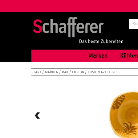
Marken
Kühlen
START
MARKEN
RAK
FUSION
FUSION AZTEK GELB