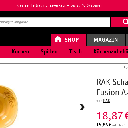
Riesiger Teilräumungsverkauf – bis zu 70 % sparen!
Suchbegri
eingeben
SHOP
MAGAZIN
Kochen
Spülen
Tisch
Küchenzubehö
1 
RAK Scha
Fusion A
von
RAK
18,87
15,86
€
exkl. MwSt.