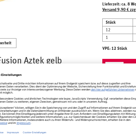
Lieferzeit: ca. 8 W
Versand 9,90 € zzg
Stück
12
1
herheit
VPE: 12 Stück
usion Aztek gelb