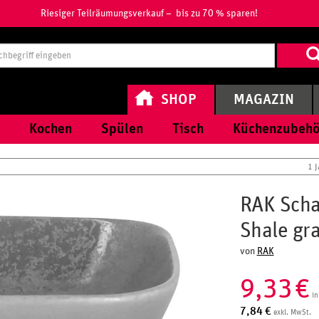
Riesiger Teilräumungsverkauf – bis zu 70 % sparen!
Suchbegri
eingeben
SHOP
MAGAZIN
Kochen
Spülen
Tisch
Küchenzubehö
1 
RAK Scha
Shale gr
von
RAK
9,33
€
in
7,84
€
exkl. MwSt.