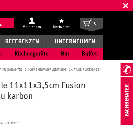
ff
0
Mein Konto
Merkzettel
REFERENZEN
UNTERNEHMEN
r
Küchengeräte
Bar
Buffet
JAHR GARANTIE
2 JAHRE GEWÄHRLEISTUNG
14 TAGE RÜCKGABE*
le 11x11x3,5cm Fusion
au karbon
kl. 19% MwSt.