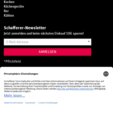
Kochen
Küchengeräte
Bar
Kühlen
Schafferer-Newsletter
Jetzt anmelden und beim nächsten Einkauf 10€ sparen!
E-
*
Mail-
Adresse
ANMELDEN
*
Pflichtfeld
Hotline
0800 20 70 300 (D)
Kostenlos aus dem deutschen Festnetz
24 Stunden / 365 Tage im Jahr
+49 (0) 761 5158 110
hotline@schafferer.de