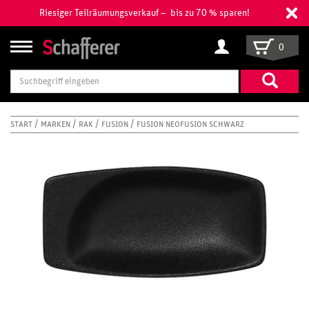
Riesiger Teilräumungsverkauf – bis zu 70 % sparen!
0
Suchbegriff
eingeben
START
MARKEN
RAK
FUSION
FUSION NEOFUSION SCHWARZ