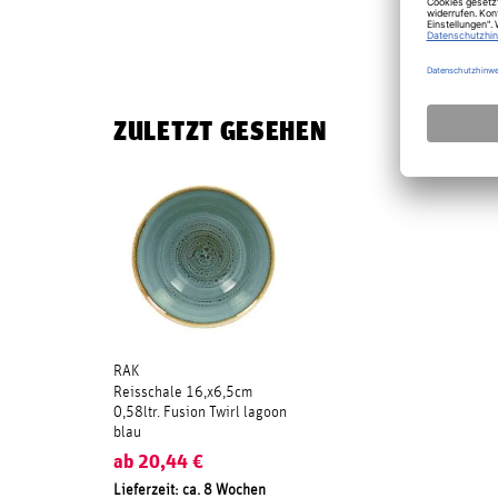
ZULETZT GESEHEN
RAK
Reisschale 16,x6,5cm
0,58ltr. Fusion Twirl lagoon
blau
ab
20,44
€
Lieferzeit: ca. 8 Wochen