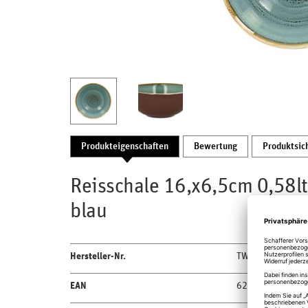
Produkteigenschaften
Bewertung
Produktsic
Reisschale 16,x6,5cm 0,58ltr
blau
Hersteller-Nr.
TWNNRB16LA
EAN
6294009477657