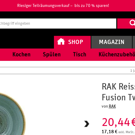
Riesiger Teilräumungsverkauf – bis zu 70 % sparen!
Suchbegri
eingeben
SHOP
MAGAZIN
Kochen
Spülen
Tisch
Küchenzubehö
1 
RAK Reis
Fusion Tw
von
RAK
20,44
17,18
€
exkl. MwSt.