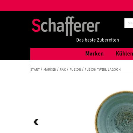
Marken
Kühlen
START
MARKEN
RAK
FUSION
FUSION TWIRL LAGOON