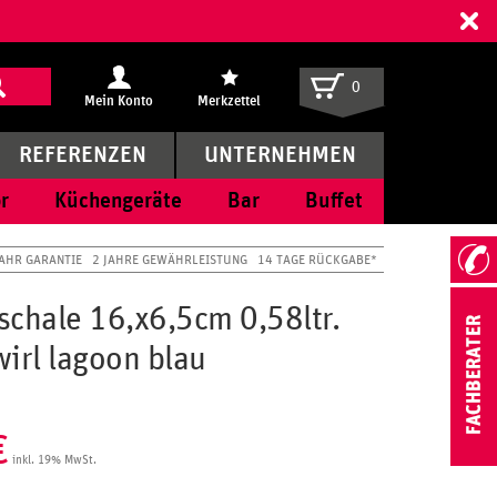
ff
0
Mein Konto
Merkzettel
REFERENZEN
UNTERNEHMEN
r
Küchengeräte
Bar
Buffet
JAHR GARANTIE
2 JAHRE GEWÄHRLEISTUNG
14 TAGE RÜCKGABE*
schale 16,x6,5cm 0,58ltr.
irl lagoon blau
€
inkl. 19% MwSt.