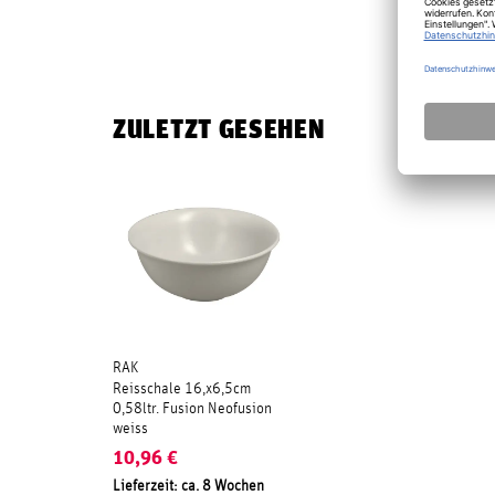
ZULETZT GESEHEN
RAK
Reisschale 16,x6,5cm
0,58ltr. Fusion Neofusion
weiss
10,96
€
Lieferzeit: ca. 8 Wochen