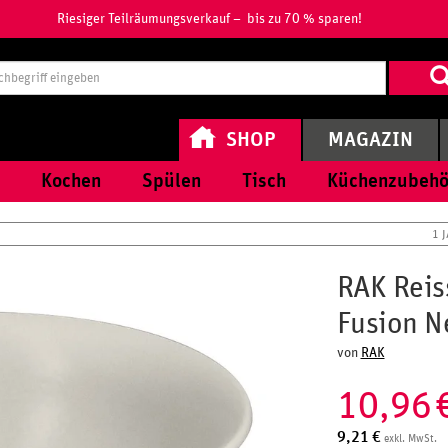
Riesiger Teilräumungsverkauf – bis zu 70 % sparen!
Suchbegri
eingeben
SHOP
MAGAZIN
Kochen
Spülen
Tisch
Küchenzubehö
1 
RAK Reis
Fusion N
von
RAK
10,96
9,21
€
exkl. MwSt.