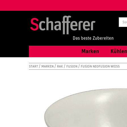
Marken
Kühlen
START
MARKEN
RAK
FUSION
FUSION NEOFUSION WEISS