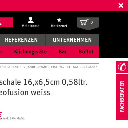
ff
0
Mein Konto
Merkzettel
REFERENZEN
UNTERNEHMEN
r
Küchengeräte
Bar
Buffet
JAHR GARANTIE
2 JAHRE GEWÄHRLEISTUNG
14 TAGE RÜCKGABE*
schale 16,x6,5cm 0,58ltr.
eofusion weiss
€
inkl. 19% MwSt.