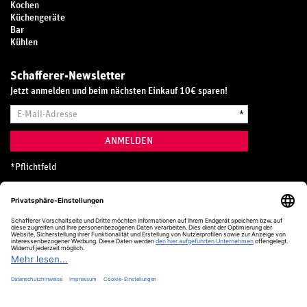
Kochen
Küchengeräte
Bar
Kühlen
Schafferer-Newsletter
Jetzt anmelden und beim nächsten Einkauf 10€ sparen!
E-
*
Mail-
Adresse
ANMELDEN
*
Pflichtfeld
Hotline
0800 20 70 300 (D)
Kostenlos aus dem deutschen Festnetz
24 Stunden / 365 Tage im Jahr
+49 (0) 761 5158 110
hotline@schafferer.de