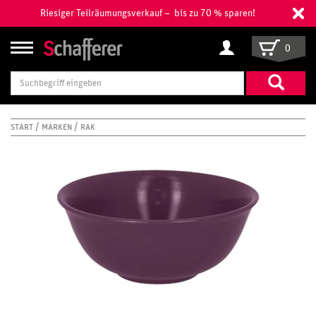
Riesiger Teilräumungsverkauf – bis zu 70 % sparen!
0
Suchbegriff
eingeben
START
MARKEN
RAK