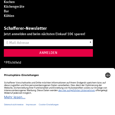
Kochen
Küchengeräte
Bar
Kühlen
Schafferer-Newsletter
Jetzt anmelden und beim nächsten Einkauf 10€ sparen!
E-
*
Mail-
Adresse
ANMELDEN
*
Pflichtfeld
Hotline
0800 20 70 300 (D)
Kostenlos aus dem deutschen Festnetz
24 Stunden / 365 Tage im Jahr
+49 (0) 761 5158 110
hotline@schafferer.de