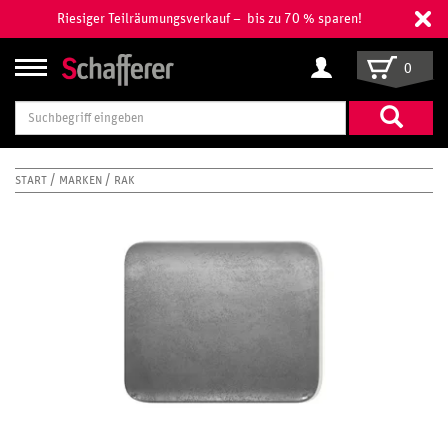
Riesiger Teilräumungsverkauf – bis zu 70 % sparen!
0
Suchbegriff
eingeben
START
MARKEN
RAK