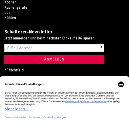
Kochen
Küchengeräte
Bar
Kühlen
Schafferer-Newsletter
Jetzt anmelden und beim nächsten Einkauf 10€ sparen!
E-
*
Mail-
Adresse
ANMELDEN
*
Pflichtfeld
Hotline
0800 20 70 300 (D)
Kostenlos aus dem deutschen Festnetz
24 Stunden / 365 Tage im Jahr
+49 (0) 761 5158 110
hotline@schafferer.de