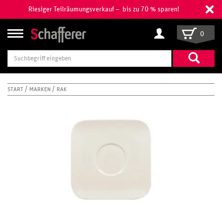
Riesiger Teilräumungsverkauf – bis zu 70 % sparen!
0
Suchbegriff
eingeben
START
MARKEN
RAK