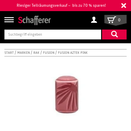
Riesiger Teilräumungsverkauf – bis zu 70 % sparen!
0
Suchbegriff
eingeben
START
MARKEN
RAK
FUSION
FUSION AZTEK PINK