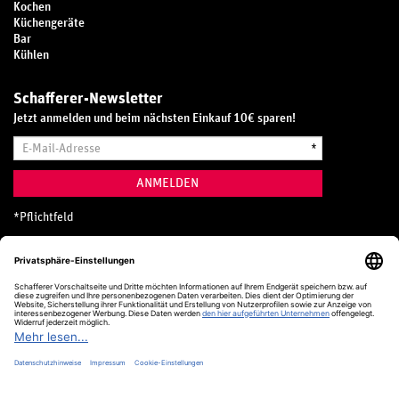
Kochen
Küchengeräte
Bar
Kühlen
Schafferer-Newsletter
Jetzt anmelden und beim nächsten Einkauf 10€ sparen!
E-
*
Mail-
Adresse
ANMELDEN
*
Pflichtfeld
Hotline
0800 20 70 300 (D)
Kostenlos aus dem deutschen Festnetz
24 Stunden / 365 Tage im Jahr
+49 (0) 761 5158 110
hotline@schafferer.de