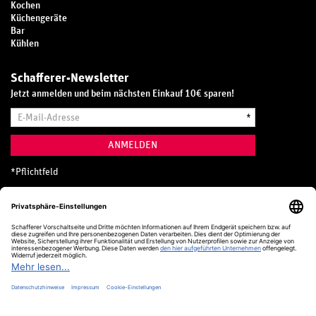
Kochen
Küchengeräte
Bar
Kühlen
Schafferer-Newsletter
Jetzt anmelden und beim nächsten Einkauf 10€ sparen!
E-
*
Mail-
Adresse
ANMELDEN
*
Pflichtfeld
Hotline
0800 20 70 300 (D)
Kostenlos aus dem deutschen Festnetz
24 Stunden / 365 Tage im Jahr
+49 (0) 761 5158 110
hotline@schafferer.de