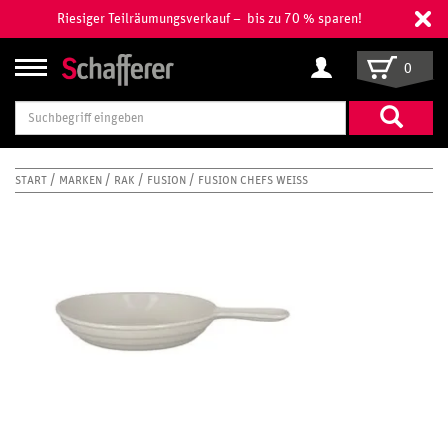
Riesiger Teilräumungsverkauf – bis zu 70 % sparen!
0
Suchbegriff
eingeben
START
MARKEN
RAK
FUSION
FUSION CHEFS WEISS