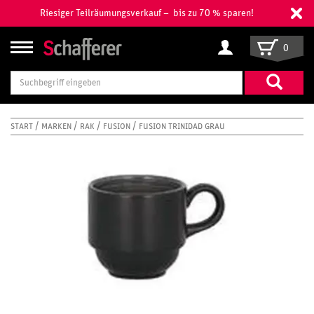
Riesiger Teilräumungsverkauf – bis zu 70 % sparen!
0
Suchbegriff
eingeben
START
MARKEN
RAK
FUSION
FUSION TRINIDAD GRAU