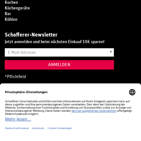
Kochen
Küchengeräte
Bar
Kühlen
Schafferer-Newsletter
Jetzt anmelden und beim nächsten Einkauf 10€ sparen!
E-
*
Mail-
Adresse
ANMELDEN
*
Pflichtfeld
Hotline
0800 20 70 300 (D)
Kostenlos aus dem deutschen Festnetz
24 Stunden / 365 Tage im Jahr
+49 (0) 761 5158 110
hotline@schafferer.de