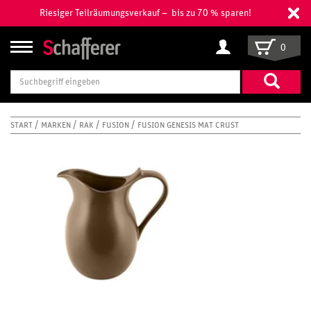
Riesiger Teilräumungsverkauf – bis zu 70 % sparen!
0
Suchbegriff
eingeben
START
MARKEN
RAK
FUSION
FUSION GENESIS MAT CRUST