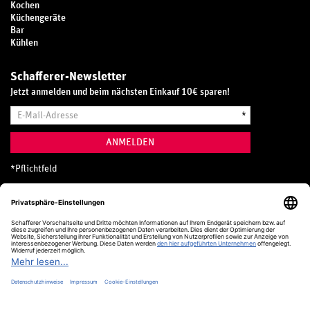
Kochen
Küchengeräte
Bar
Kühlen
Schafferer-Newsletter
Jetzt anmelden und beim nächsten Einkauf 10€ sparen!
E-
*
Mail-
Adresse
ANMELDEN
*
Pflichtfeld
Hotline
0800 20 70 300 (D)
Kostenlos aus dem deutschen Festnetz
24 Stunden / 365 Tage im Jahr
+49 (0) 761 5158 110
hotline@schafferer.de