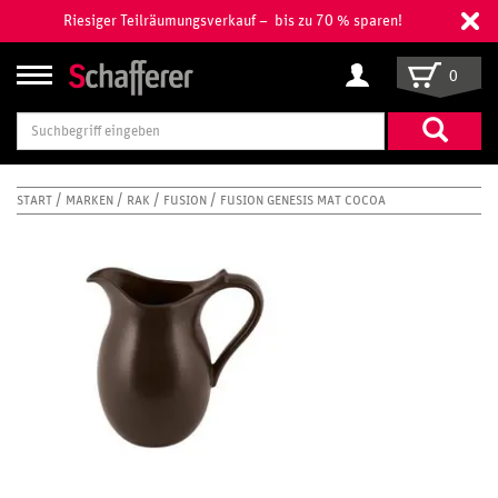
Riesiger Teilräumungsverkauf – bis zu 70 % sparen!
0
Suchbegriff
eingeben
START
MARKEN
RAK
FUSION
FUSION GENESIS MAT COCOA