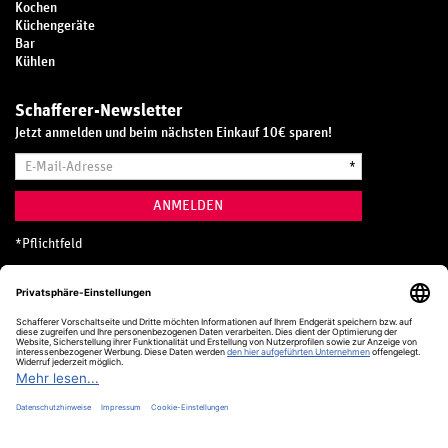
Kochen
Küchengeräte
Bar
Kühlen
Schafferer-Newsletter
Jetzt anmelden und beim nächsten Einkauf 10€ sparen!
E-
*
Mail-
Adresse
ANMELDEN
*
Pflichtfeld
Hotline
0800 20 70 300 (D)
Kostenlos aus dem deutschen Festnetz
24 Stunden / 365 Tage im Jahr
+49 (0) 761 5158 110
hotline@schafferer.de